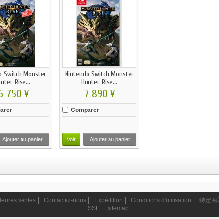
o Switch Monster
Nintendo Switch Monster
nter Rise...
Hunter Rise...
6 750 ¥
7 890 ¥
arer
Comparer
Ajouter au panier
Voir
Ajouter au panier
leures ventes
Contactez-nous
Expédition
Conditions d'utilisation
特定商
SSL
sitemap