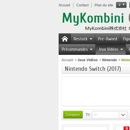
Accueil
Contact
Plan du site
¥
Restock
Pre-Owned
Fig
Précommandes
Jeux Vidéos
Accueil
>
Jeux Vidéos
>
Nintendo
>
Ninte
Nintendo Switch (2017)
Tri :
--