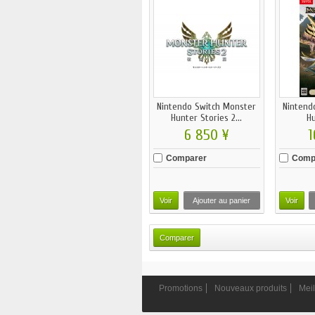
Nintendo Switch Monster
Nintend
Hunter Stories 2...
Hu
6 850 ¥
1
Comparer
Comp
Voir
Ajouter au panier
Voir
Promotions
Nouveaux produits
Meil