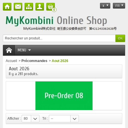
¥
FR
0
MENU
Accueil
>
Précommandes
>
Aout 2026
Aout 2026
Il y a 281 produits.
Afficher :
80
Tri :
--