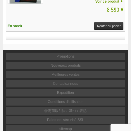
Voir ce produit
8 590 ¥
En stock
Ajouter au panier
Promotions
Nouveaux produits
Meilleures ventes
Contactez-nous
Expédition
Conditions d'utilisation
特定商取引法に基づく表記
Paiement sécurisé SSL
sitemap