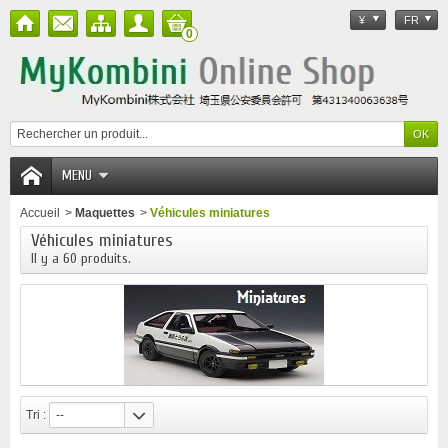
¥
FR
0
MENU
Accueil
>
Maquettes
>
Véhicules miniatures
Véhicules miniatures
Il y a 60 produits.
Tri :
--