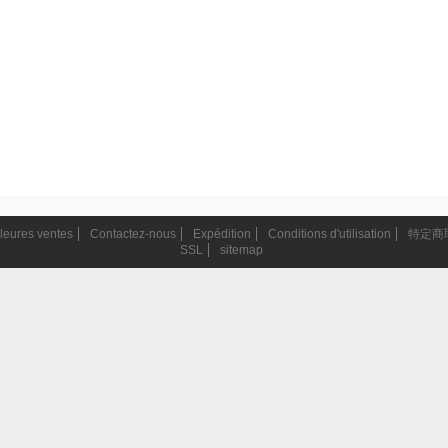
leures ventes
Contactez-nous
Expédition
Conditions d'utilisation
特定商
SSL
sitemap