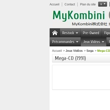
Accueil
Contact
Plan du site
¥
Restock
Pre-Owned
Fig
Précommandes
Jeux Vidéos
Accueil
>
Jeux Vidéos
>
Sega
>
Mega-CD
Mega-CD (1991)