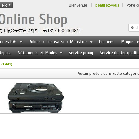
Bienvenue
Identifiez-vous
Votre 
FR
urines PVC
Robots / Tokusatsu / Monstres
Poupées
Maquett
Replica
Vêtements et Modes
Service proxy
Service de Reexpedit
 (1991)
Aucun produit dans cette catégorie