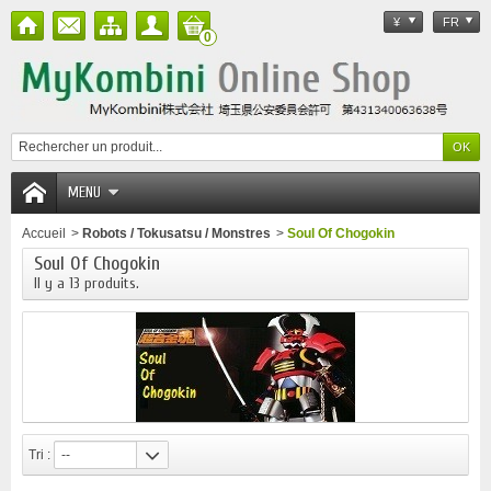
¥
FR
0
MENU
Accueil
>
Robots / Tokusatsu / Monstres
>
Soul Of Chogokin
Soul Of Chogokin
Il y a 13 produits.
Tri :
--