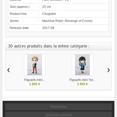
Size (approx.)
:
25 cm
Product line
:
Chogokin
Series
:
Machine Robo: Revenge of Cronos
Release date
:
2017-09
30 autres produits dans la même catégorie :
‹
›
Figuarts mini...
Figuarts mini Yor...
1 800 ¥
1 950 ¥
Promotions
Nouveaux produits