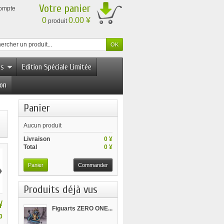
Votre panier
compte
0
0.00 ¥
produit
es
Edition Spéciale Limitée
ion
Panier
Aucun produit
Livraison
0 ¥
Total
0 ¥
›
Panier
Commander
Produits déjà vus
¥
Figuarts ZERO ONE...
0