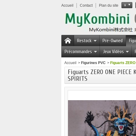
Accueil
Contact
Plan du site
¥
Restock
Pre-Owned
Fig
Précommandes
Jeux Vidéos
Accueil
>
Figurines PVC
>
Figuarts ZERO
Figuarts ZERO ONE PIECE 
SPIRITS