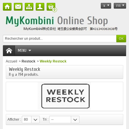
¥
FR
0
MENU
Accueil
>
Restock
>
Weekly Restock
Weekly Restock
Il y a 194 produits.
Afficher :
80
Tri :
--