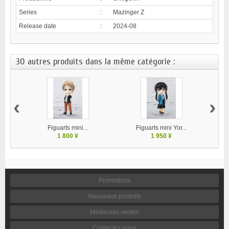
Series
:
Mazinger Z
Release date
:
2024-08
30 autres produits dans la même catégorie :
‹
›
Figuarts mini...
Figuarts mini Yor...
1 800 ¥
1 950 ¥
Promotions
Nouveaux produits
Meilleures ventes
Contactez-nous