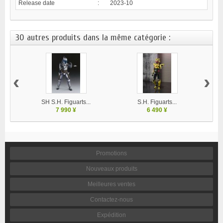
Release date
:
2023-10
30 autres produits dans la même catégorie :
‹
›
SH S.H. Figuarts...
S.H. Figuarts...
7 990 ¥
6 490 ¥
Promotions
Nouveaux produits
Meilleures ventes
Contactez-nous
Expédition