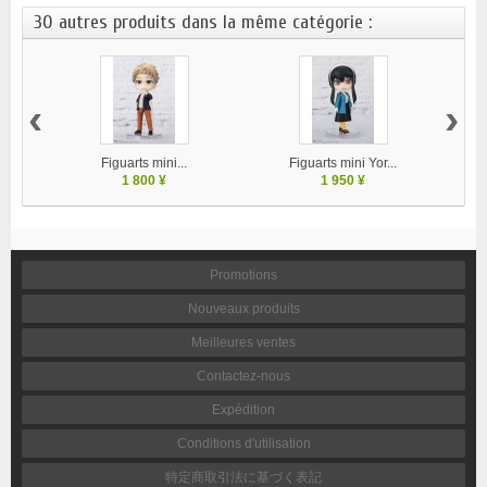
30 autres produits dans la même catégorie :
‹
›
Figuarts mini...
Figuarts mini Yor...
1 800 ¥
1 950 ¥
Promotions
Nouveaux produits
Meilleures ventes
Contactez-nous
Expédition
Conditions d'utilisation
特定商取引法に基づく表記