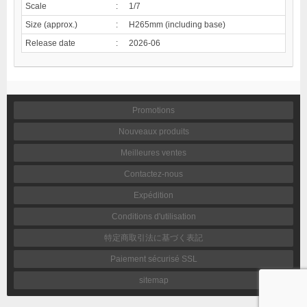
Scale
:
1/7
Size (approx.)
:
H265mm (including base)
Release date
:
2026-06
Promotions
Nouveaux produits
Meilleures ventes
Contactez-nous
Expédition
Conditions d'utilisation
特定商取引法に基づく表記
Paiement sécurisé SSL
sitemap