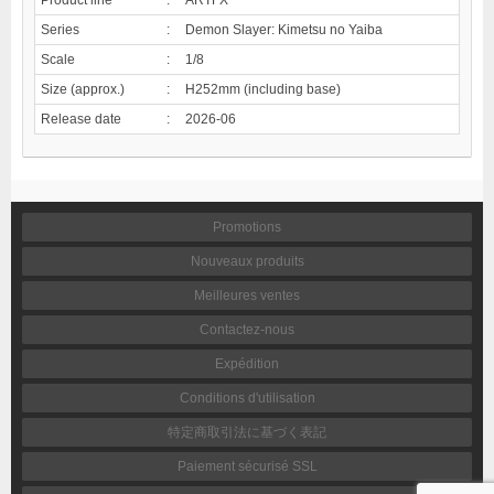
Series
:
Demon Slayer: Kimetsu no Yaiba
Scale
:
1/8
Size (approx.)
:
H252mm (including base)
Release date
:
2026-06
Promotions
Nouveaux produits
Meilleures ventes
Contactez-nous
Expédition
Conditions d'utilisation
特定商取引法に基づく表記
Paiement sécurisé SSL