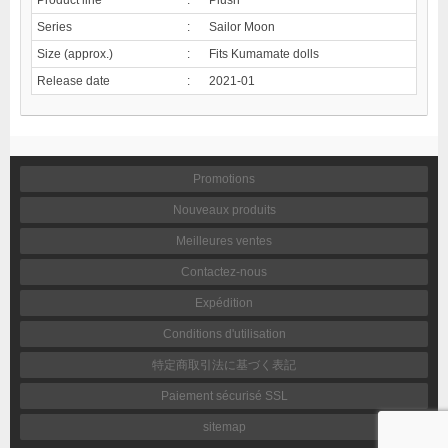
Series
:
Sailor Moon
Size (approx.)
:
Fits Kumamate dolls
Release date
:
2021-01
Promotions
Nouveaux produits
Meilleures ventes
Contactez-nous
Expédition
Conditions d'utilisation
特定商取引法に基づく表記
Paiement sécurisé SSL
sitemap