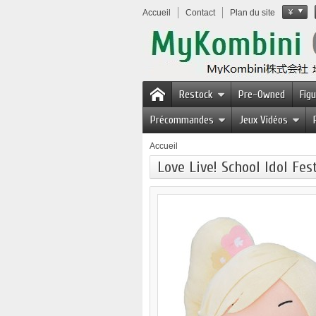
Accueil
Contact
Plan du site
¥
Restock
Pre-Owned
Fig
Précommandes
Jeux Vidéos
Accueil
Love Live! School Idol Fe