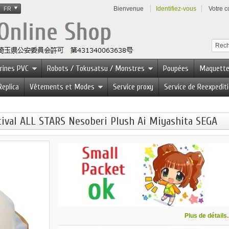
Bienvenue
Identifiez-vous
Votre 
FR
urines PVC
Robots / Tokusatsu / Monstres
Poupées
Maquett
Replica
Vêtements et Modes
Service proxy
Service de Reexpedit
stival ALL STARS Nesoberi Plush Ai Miyashita SEGA
Plus de détails..