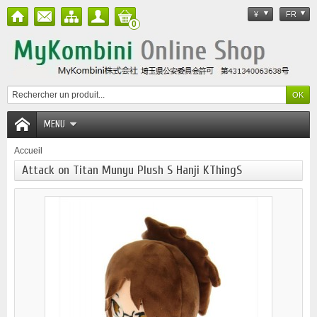
¥
FR
0
MENU
Accueil
Attack on Titan Munyu Plush S Hanji KThingS