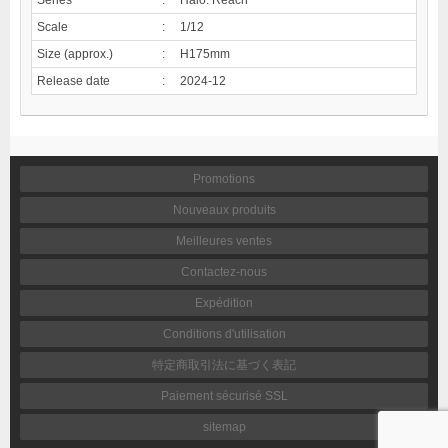
Scale
:
1/12
Size (approx.)
:
H175mm
Release date
:
2024-12
Promotions
Nouveaux produits
Meilleures ventes
Contactez-nous
Expédition
Conditions d'utilisation
特定商取引法に基づく表記
Paiement sécurisé SSL
sitemap