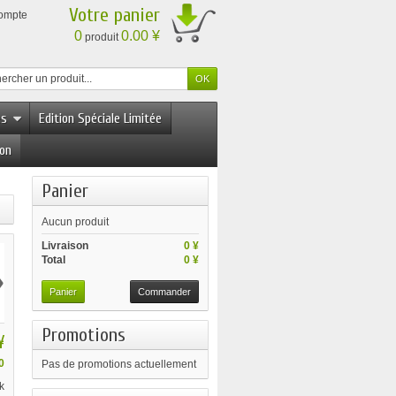
Votre panier
compte
0
0.00 ¥
produit
es
Edition Spéciale Limitée
ion
Panier
Aucun produit
Livraison
0 ¥
Total
0 ¥
›
Panier
Commander
Promotions
¥
0
Pas de promotions actuellement
k