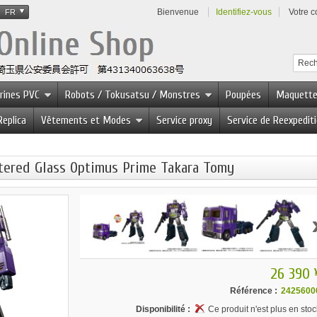
Bienvenue
Identifiez-vous
Votre 
FR
urines PVC
Robots / Tokusatsu / Monstres
Poupées
Maquett
Replica
Vêtements et Modes
Service proxy
Service de Reexpedit
tered Glass Optimus Prime Takara Tomy
26 390 
Référence :
2425600
Disponibilité :
Ce produit n'est plus en stoc