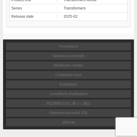
Series
:
Transformers
Release date
:
2025-02
Promotions
Nouveaux produits
Meilleures ventes
Contactez-nous
Expédition
Conditions d'utilisation
特定商取引法に基づく表記
Paiement sécurisé SSL
sitemap