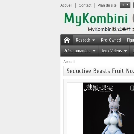
Accueil
Contact
Plan du site
¥
Restock
Pre-Owned
Fig
Précommandes
Jeux Vidéos
Accueil
Seductive Beasts Fruit No