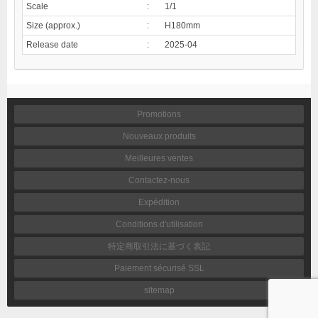
Scale
:
1/1
Size (approx.)
:
H180mm
Release date
:
2025-04
Promotions
Nouveaux produits
Meilleures ventes
Contactez-nous
Expédition
Conditions d'utilisation
特定商取引法に基づく表記
Paiement sécurisé SSL
sitemap