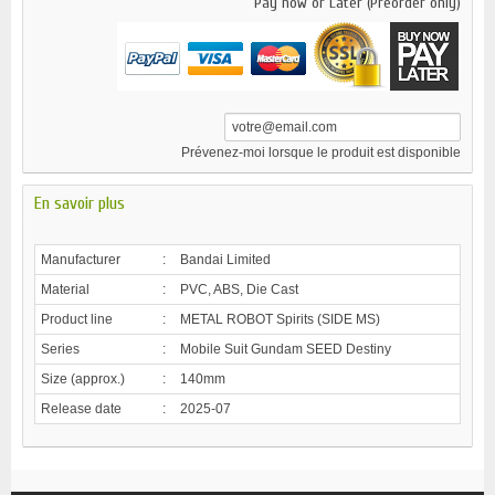
Pay now or Later (Preorder only)
Prévenez-moi lorsque le produit est disponible
En savoir plus
Manufacturer
:
Bandai Limited
Material
:
PVC, ABS, Die Cast
Product line
:
METAL ROBOT Spirits (SIDE MS)
Series
:
Mobile Suit Gundam SEED Destiny
Size (approx.)
:
140mm
Release date
:
2025-07