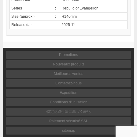
Series
:
Rebuild of Evangelion
Size (approx.)
:
H140mm
Release date
:
2025-11
Promotions
Nouveaux produits
Meilleures ventes
Contactez-nous
Expédition
Conditions d'utilisation
特定商取引法に基づく表記
Paiement sécurisé SSL
sitemap