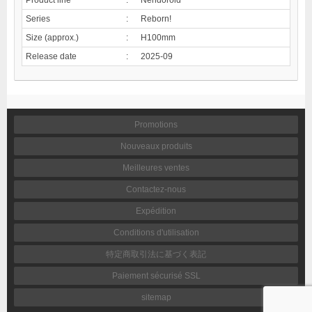
Series
:
Reborn!
Size (approx.)
:
H100mm
Release date
:
2025-09
Promotions
Nouveaux produits
Meilleures ventes
Contactez-nous
Expédition
Conditions d'utilisation
特定商取引法に基づく表記
Paiement sécurisé SSL
sitemap