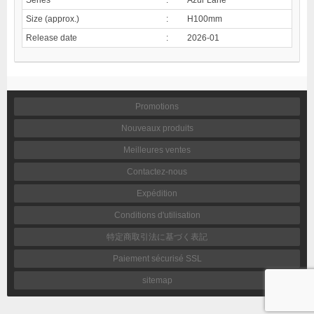
Size (approx.)
:
H100mm
Release date
:
2026-01
Promotions
Nouveaux produits
Meilleures ventes
Contactez-nous
Expédition
Conditions d'utilisation
特定商取引法に基づく表記
Paiement sécurisé SSL
sitemap