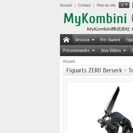
Accueil
Contact
Plan du site
¥
Restock
Pre-Owned
Fig
Précommandes
Jeux Vidéos
Accueil
Figuarts ZERO Berserk - 