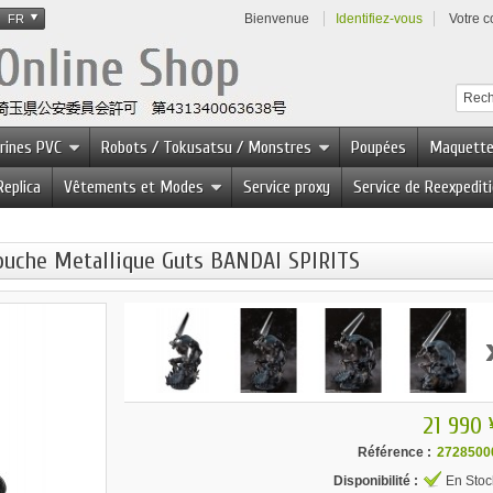
Bienvenue
Identifiez-vous
Votre 
FR
urines PVC
Robots / Tokusatsu / Monstres
Poupées
Maquett
Replica
Vêtements et Modes
Service proxy
Service de Reexpedit
Touche Metallique Guts BANDAI SPIRITS
21 990 
Référence :
2728500
Disponibilité :
En Stoc