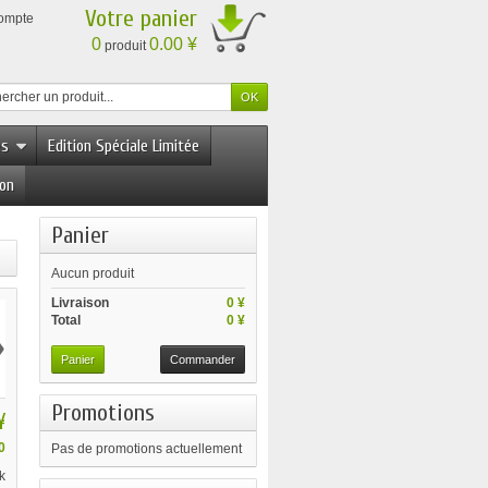
Votre panier
compte
0
0.00 ¥
produit
es
Edition Spéciale Limitée
ion
Panier
Aucun produit
Livraison
0 ¥
Total
0 ¥
›
Panier
Commander
Promotions
¥
0
Pas de promotions actuellement
k