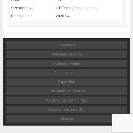
Size (approx.)
:
H190mm (including base)
Release date
:
2026-04
Promotions
Nouveaux produits
Meilleures ventes
Contactez-nous
Expédition
Conditions d'utilisation
特定商取引法に基づく表記
Paiement sécurisé SSL
sitemap