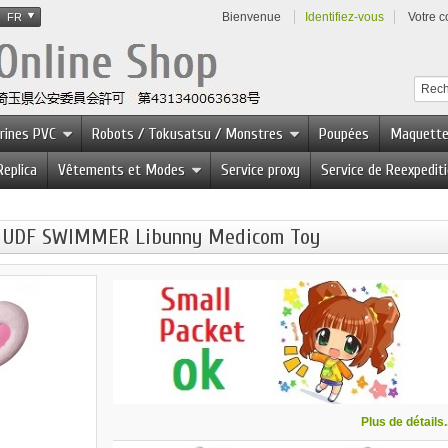
Bienvenue
Identifiez-vous
Votre 
FR
urines PVC
Robots / Tokusatsu / Monstres
Poupées
Maquett
Replica
Vêtements et Modes
Service proxy
Service de Reexpedit
868 UDF SWIMMER Libunny Medicom Toy
Plus de détails..