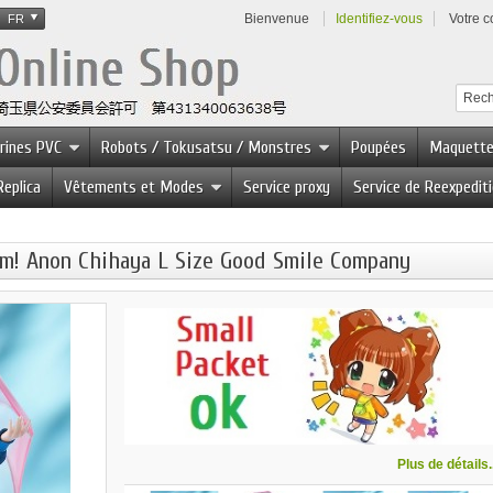
Bienvenue
Identifiez-vous
Votre 
FR
urines PVC
Robots / Tokusatsu / Monstres
Poupées
Maquett
Replica
Vêtements et Modes
Service proxy
Service de Reexpedit
! Anon Chihaya L Size Good Smile Company
Plus de détails..