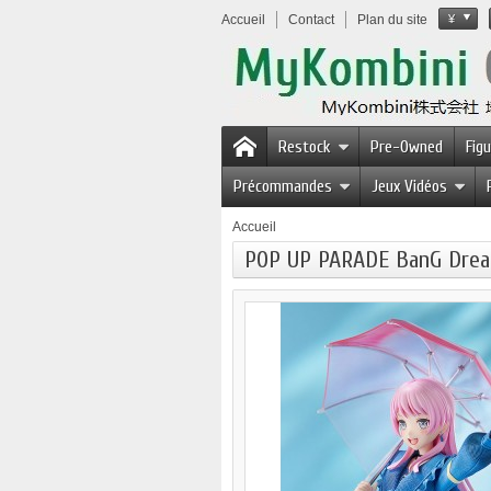
Accueil
Contact
Plan du site
¥
Restock
Pre-Owned
Fig
Précommandes
Jeux Vidéos
Accueil
POP UP PARADE BanG Dream