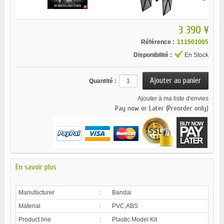
3 390 ¥
Référence :
111501005
Disponibilité :
En Stock
Quantité :
Ajouter à ma liste d'envies
Pay now or Later (Preorder only)
En savoir plus
Manufacturer
:
Bandai
Material
:
PVC,ABS
Product line
:
Plastic Model Kit