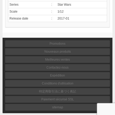
Series
:
Star Wars
Scale
:
1/12
Release date
:
2017-01
Promotions
Nouveaux produits
Meilleures ventes
Contactez-nous
Expédition
Conditions d'utilisation
特定商取引法に基づく表記
Paiement sécurisé SSL
sitemap