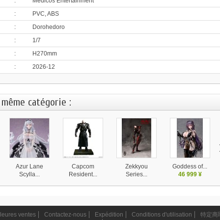
:
Medicos Entertainment
:
PVC, ABS
:
Dorohedoro
:
1/7
:
H270mm
:
2026-12
 même catégorie :
Azur Lane
Capcom
Zekkyou
Goddess of...
Scylla...
Resident...
Series...
46 999 ¥
28 130 ¥
37 999 ¥
14 580 ¥
leures ventes
Contactez-nous
Expédition
Conditions d'utilisation
特定商