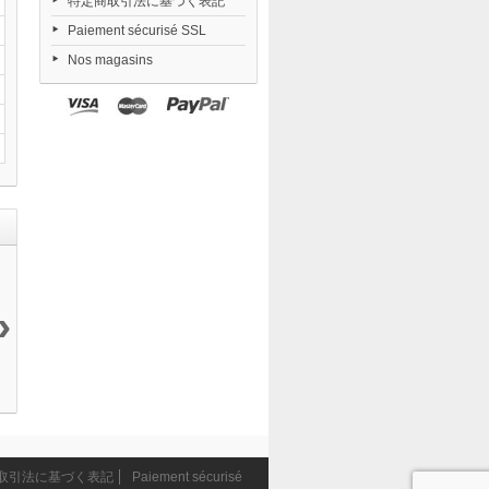
特定商取引法に基づく表記
Paiement sécurisé SSL
Nos magasins
›
Daiblos Core...
Nendoroid
FigUnity
Date A Live V...
12 144 ¥
TENSHI...
Gakuen...
23 474 ¥
6 290 ¥
11 290 ¥
取引法に基づく表記
Paiement sécurisé