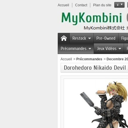
Accueil
Contact
Plan du site
¥
Restock
Pre-Owned
Fig
Précommandes
Jeux Vidéos
Accueil
>
Précommandes
>
Decembre 2
Dorohedoro Nikaido Devil 