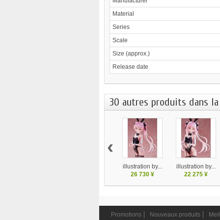
Manufacturer
Material
Series
Scale
Size (approx.)
Release date
30 autres produits dans la
‹
illustration by...
illustration by...
26 730 ¥
22 275 ¥
Promotions
Nouveaux produits
Meil