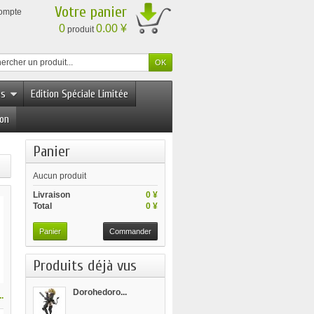
Votre panier
compte
0
0.00 ¥
produit
es
Edition Spéciale Limitée
ion
Panier
Aucun produit
Livraison
0 ¥
Total
0 ¥
Panier
Commander
Produits déjà vus
Dorohedoro...
.