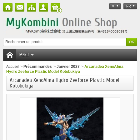
¥
FR
0
MENU
Accueil
>
Précommandes
>
Janvier 2027
>
Arcanadea XenoAlma
Hydro Zeeforce Plastic Model Kotobukiya
Arcanadea XenoAlma Hydro Zeeforce Plastic Model
Kotobukiya