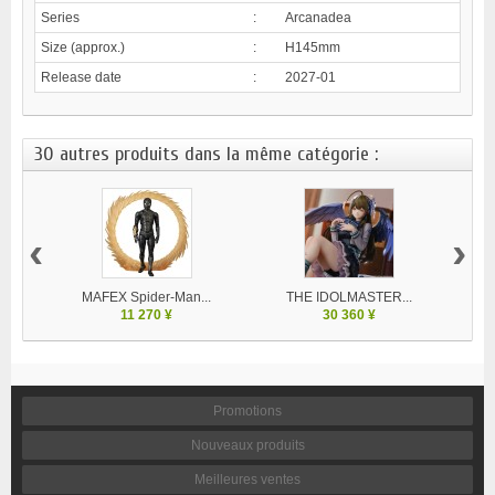
Series
:
Arcanadea
Size (approx.)
:
H145mm
Release date
:
2027-01
30 autres produits dans la même catégorie :
‹
›
MAFEX Spider-Man...
THE IDOLMASTER...
V
11 270 ¥
30 360 ¥
Promotions
Nouveaux produits
Meilleures ventes