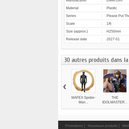
Manufacturer
:
DMM.com
Material
:
Plastic
Series
:
Please Put Th
Scale
:
1/6
Size (approx.)
:
H250mm
Release date
:
2027-01
30 autres produits dans la
‹
MAFEX Spider-
THE
Man...
IDOLMASTER...
11 270 ¥
30 360 ¥
Promotions
Nouveaux produits
Meil