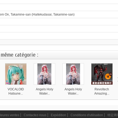
em On, Takamine-san (Haitekudasai, Takamine-san)
 même catégorie :
VOCALOID
Angels Holy
Angels Holy
Revoltech
Hatsune...
Water...
Water...
Amazing...
19 800 ¥
21 500 ¥
24 300 ¥
13 200 ¥
leures ventes
Contactez-nous
Expédition
Conditions d'utilisation
特定商