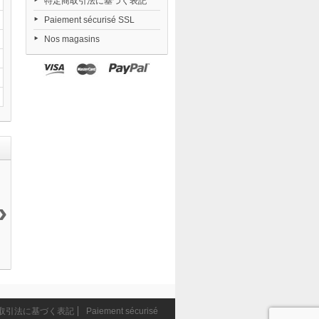
特定商取引法に基づく表記
Paiement sécurisé SSL
Nos magasins
›
Nendoroid
Revoltech
Capcom
Succubus
FLUFFY...
Amazing...
PRAGMATA...
Mieru...
6 715 ¥
11 000 ¥
27 950 ¥
27 159 ¥
取引法に基づく表記
Paiement sécurisé