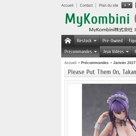
Accueil
Contact
Plan du site
¥
Restock
Pre-Owned
Fig
Précommandes
Jeux Vidéos
Accueil
>
Précommandes
>
Janvier 2027
Please Put Them On, Taka