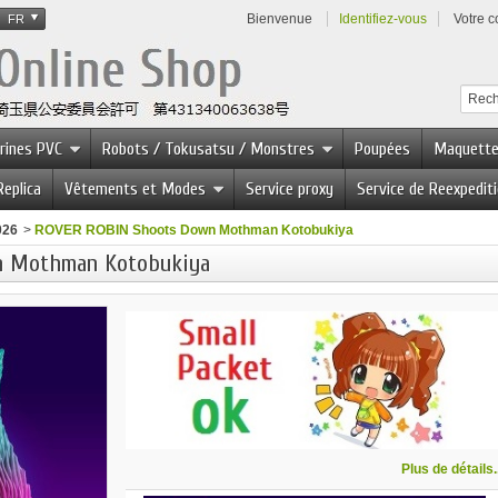
Bienvenue
Identifiez-vous
Votre 
FR
urines PVC
Robots / Tokusatsu / Monstres
Poupées
Maquett
Replica
Vêtements et Modes
Service proxy
Service de Reexpedit
026
>
ROVER ROBIN Shoots Down Mothman Kotobukiya
n Mothman Kotobukiya
Plus de détails..