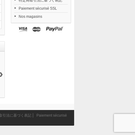
特定商取引法に基づく表記
Paiement sécurisé SSL
Nos magasins
›
Yosuga no
Combat
Nendoroid
Arknights...
Sora...
Priestess...
Zenless...
36 840 ¥
19 200 ¥
9 405 ¥
6 546 ¥
取引法に基づく表記
Paiement sécurisé