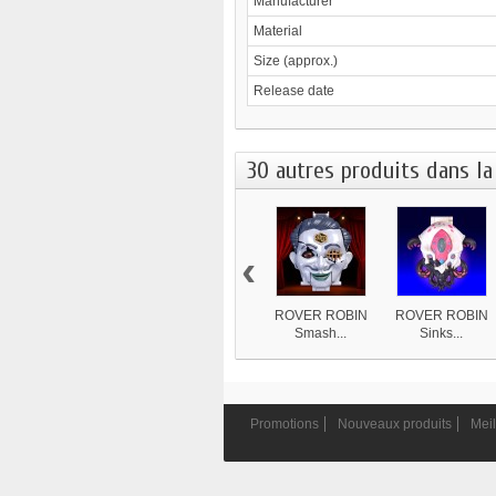
Manufacturer
Material
Size (approx.)
Release date
30 autres produits dans la
‹
ROVER ROBIN
ROVER ROBIN
Smash...
Sinks...
8 839 ¥
4 870 ¥
Promotions
Nouveaux produits
Meil