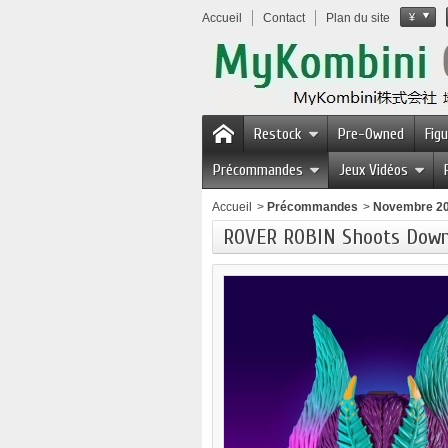
Accueil
Contact
Plan du site
¥
Restock
Pre-Owned
Fig
Précommandes
Jeux Vidéos
Accueil
>
Précommandes
>
Novembre 2
ROVER ROBIN Shoots Dow