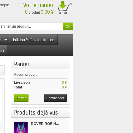
Votre panier
compte
0
0.00 ¥
produit
es
Edition Spéciale Limitée
ion
Panier
Aucun produit
Livraison
0 ¥
Total
0 ¥
Panier
Commander
Produits déjà vus
ROVER ROBIN...
.