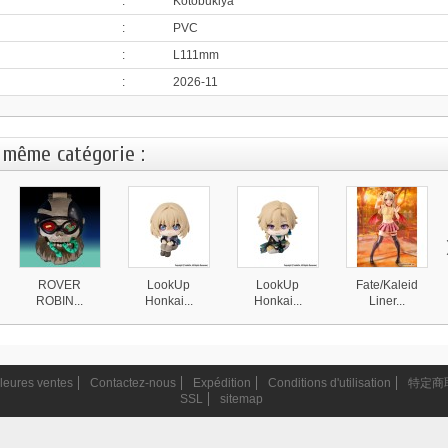
:
Kotobukiya
:
PVC
:
L111mm
:
2026-11
 même catégorie :
ROVER
LookUp
LookUp
Fate/Kaleid
ROBIN...
Honkai...
Honkai...
Liner...
4 870 ¥
4 590 ¥
4 590 ¥
20 999 ¥
leures ventes
Contactez-nous
Expédition
Conditions d'utilisation
特定商
SSL
sitemap