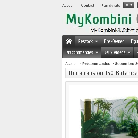
Accueil
Contact
Plan du site
¥
Restock
Pre-Owned
Fig
Précommandes
Jeux Vidéos
Accueil
>
Précommandes
>
Septembre 2
Dioramansion 150 Botanic