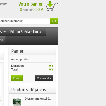
Votre panier
compte
0
0.00 ¥
produit
es
Edition Spéciale Limitée
ion
Panier
Aucun produit
Livraison
0 ¥
Total
0 ¥
Panier
Commander
Produits déjà vus
Dioramansion 150...
.