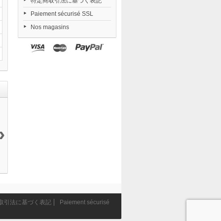
特定商取引法に基づく表記
Paiement sécurisé SSL
Nos magasins
›
Oreimo 2
Revoltech
Capcom
Super Statue...
Kuroneko...
Amazing...
Figure...
5 590 ¥
20 790 ¥
14 300 ¥
5 070 ¥
取引法に基づく表記
Paiement sécurisé