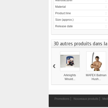
Manufacturer
:
Material
:
Product line
:
Size (approx.)
:
Release date
:
30 autres produits dans la
‹
Arknights
MAFEX Batman
Would...
Hush...
3 085 ¥
11 550 ¥
Promotions
Nouveaux produits
Meil