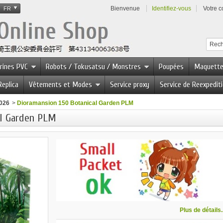
Bienvenue
Identifiez-vous
Votre 
FR
urines PVC
Robots / Tokusatsu / Monstres
Poupées
Maquett
Replica
Vêtements et Modes
Service proxy
Service de Reexpedit
026
>
Dioramansion 150 Botanical Garden PLM
al Garden PLM
Plus de détails..