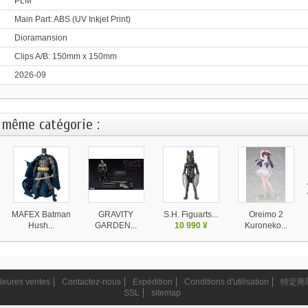
PLM
Main Part: ABS (UV Inkjet Print)
Dioramansion
Clips A/B: 150mm x 150mm
2026-09
 même catégorie :
MAFEX Batman
GRAVITY
S.H. Figuarts...
Oreimo 2
Hush...
GARDEN...
10 990 ¥
Kuroneko...
10 650 ¥
14 590 ¥
17 820 ¥
leures ventes
Contactez-nous
Expédition
Conditions d'utilisation
特定商
SSL
sitemap