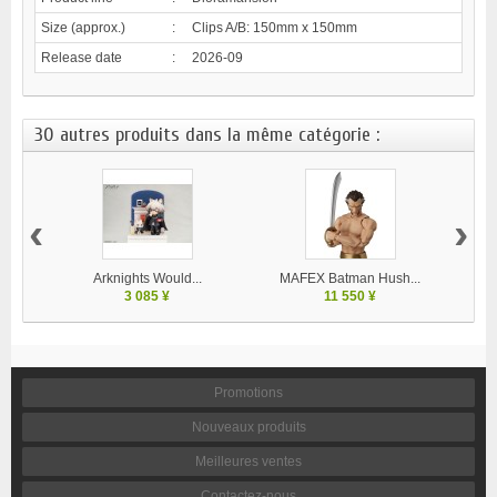
Size (approx.)
:
Clips A/B: 150mm x 150mm
Release date
:
2026-09
30 autres produits dans la même catégorie :
‹
›
Arknights Would...
MAFEX Batman Hush...
MA
3 085 ¥
11 550 ¥
Promotions
Nouveaux produits
Meilleures ventes
Contactez-nous