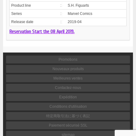
Product line
:
S.H. Figuarts
Series
:
Marvel Comics
Release date
:
2019-04
Reservation Start the 08 April 2019.
Promotions
Nouveaux produits
Meilleures ventes
Contactez-nous
Expédition
Conditions d'utilisation
特定商取引法に基づく表記
Paiement sécurisé SSL
sitemap