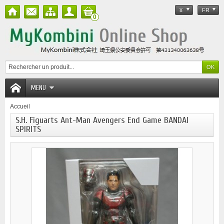
¥
FR
0
MENU
Accueil
S.H. Figuarts Ant-Man Avengers End Game BANDAI
SPIRITS