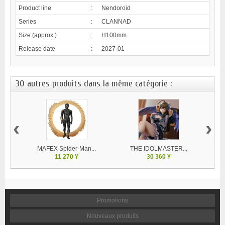
Product line
:
Nendoroid
Series
:
CLANNAD
Size (approx.)
:
H100mm
Release date
:
2027-01
30 autres produits dans la même catégorie :
‹
›
MAFEX Spider-Man...
THE IDOLMASTER...
V
11 270 ¥
30 360 ¥
Promotions
Nouveaux produits