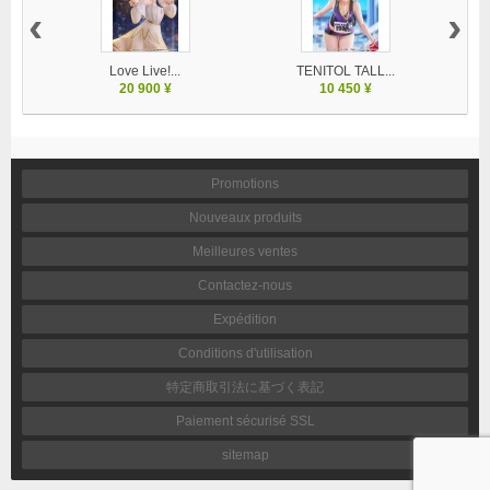
‹
›
Love Live!...
TENITOL TALL...
20 900 ¥
10 450 ¥
Promotions
Nouveaux produits
Meilleures ventes
Contactez-nous
Expédition
Conditions d'utilisation
特定商取引法に基づく表記
Paiement sécurisé SSL
sitemap