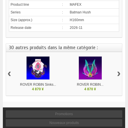
Product line
:
MAFEX
Series
:
Batman Hush
Size (approx.)
:
H160mm
Release date
:
2026-11
30 autres produits dans la même catégorie :
‹
›
ROVER ROBIN Sinks...
ROVER ROBIN...
4 870 ¥
4 870 ¥
Promotions
Nouveaux produits