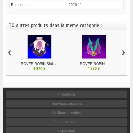
Release date
:
2026-11
30 autres produits dans la même catégorie :
‹
›
ROVER ROBIN Sinks...
ROVER ROBIN...
4 870 ¥
4 870 ¥
Promotions
Nouveaux produits
Meilleures ventes
Contactez-nous
Expédition