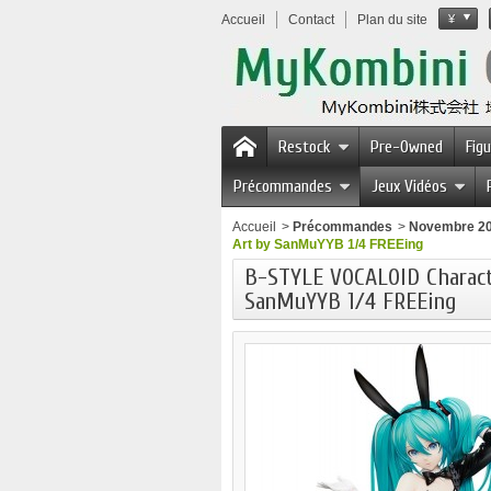
Accueil
Contact
Plan du site
¥
Restock
Pre-Owned
Fig
Précommandes
Jeux Vidéos
Accueil
>
Précommandes
>
Novembre 2
Art by SanMuYYB 1/4 FREEing
B-STYLE VOCALOID Characte
SanMuYYB 1/4 FREEing