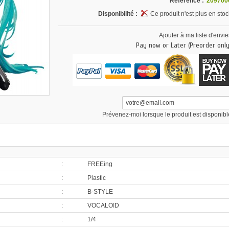
Référence :
209700
Disponibilité :
Ce produit n'est plus en stoc
Ajouter à ma liste d'envie
Pay now or Later (Preorder only
Prévenez-moi lorsque le produit est disponibl
:
FREEing
:
Plastic
:
B-STYLE
:
VOCALOID
:
1/4