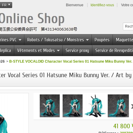
Bienvenue
Identifiez-vous
Votre 
FR
urines PVC
Robots / Tokusatsu / Monstres
Poupées
Maquett
Replica
Vêtements et Modes
Service proxy
Service de Reexpedit
026
>
B-STYLE VOCALOID Character Vocal Series 01 Hatsune Miku Bunny Ver. 
r Vocal Series 01 Hatsune Miku Bunny Ver. / Art by
41 800 