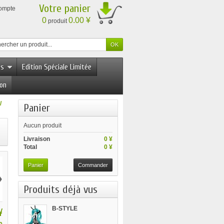
Votre panier
compte
0
0.00 ¥
produit
es
Edition Spéciale Limitée
ion
/
Panier
Aucun produit
Livraison
0 ¥
Total
0 ¥
Panier
Commander
›
Produits déjà vus
B-STYLE
¥
VOCALOID...