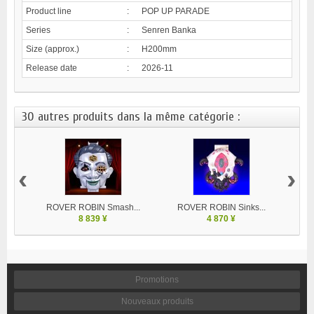
Product line
:
POP UP PARADE
Series
:
Senren Banka
Size (approx.)
:
H200mm
Release date
:
2026-11
30 autres produits dans la même catégorie :
‹
›
ROVER ROBIN Smash...
ROVER ROBIN Sinks...
8 839 ¥
4 870 ¥
Promotions
Nouveaux produits