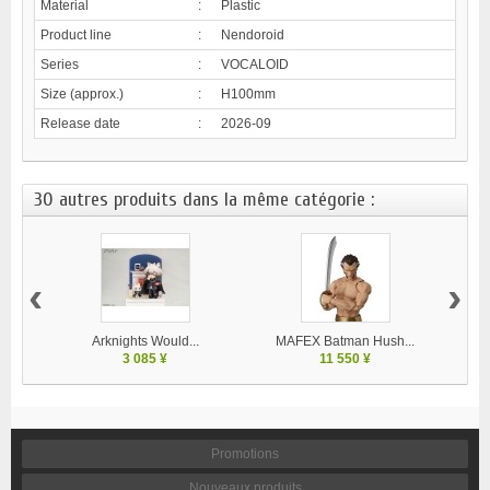
Material
:
Plastic
Product line
:
Nendoroid
Series
:
VOCALOID
Size (approx.)
:
H100mm
Release date
:
2026-09
30 autres produits dans la même catégorie :
‹
›
Arknights Would...
MAFEX Batman Hush...
MA
3 085 ¥
11 550 ¥
Promotions
Nouveaux produits