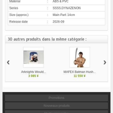
Material
:
ABS & PVC
Series
:
SSSS.DYNAZENON
Size (approx.)
:
Main Part: 14cm
Release date
:
2026-09
30 autres produits dans la même catégorie :
‹
›
Arknights Would...
MAFEX Batman Hush...
MA
3 085 ¥
11 550 ¥
Promotions
Nouveaux produits