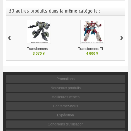
30 autres produits dans la même catégorie :
‹
›
Transformers...
Transformers TL...
3 070 ¥
4 600 ¥
Promotions
Nouveaux produits
Meilleures ventes
Contactez-nous
Expédition
Conditions d'utilisation