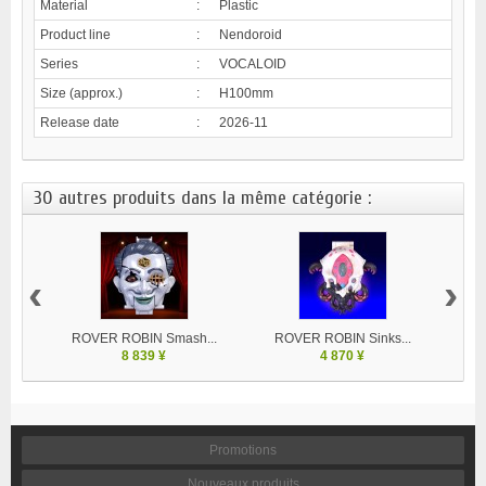
Material
:
Plastic
Product line
:
Nendoroid
Series
:
VOCALOID
Size (approx.)
:
H100mm
Release date
:
2026-11
30 autres produits dans la même catégorie :
‹
›
ROVER ROBIN Smash...
ROVER ROBIN Sinks...
8 839 ¥
4 870 ¥
Promotions
Nouveaux produits