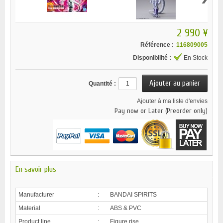
2 990 ¥
Référence :
116809005
Disponibilité :
En Stock
Quantité :
Ajouter à ma liste d'envies
Pay now or Later (Preorder only)
En savoir plus
Manufacturer
:
BANDAI SPIRITS
Material
:
ABS & PVC
Product line
:
Figure rise