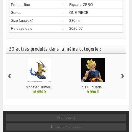
Product line
:
Figuarts ZERO
Series
:
ONE PIECE
Size (approx.)
:
280mm
Release date
:
2026-07
30 autres produits dans la même catégorie :
‹
›
Monster Hunter...
S.H.Figuarts...
V
16 950 ¥
9 990 ¥
Promotions
Nouveaux produits